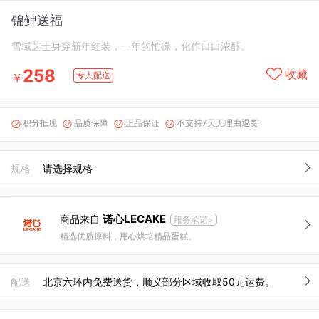
锦鲤送福
雪域芝士身穿新年红装，一年的忙碌，化作口口浓醇。
258
收藏
专人配送
￥
积分抵现
品质保障
正品保证
不支持7天无理由退货




规格
请选择规格
诺心LECAKE
商品来自
服务承诺>
精选优质原料，用心烘培精品蛋糕。
配送
北京六环内免费送货，顺义部分区域收取50元运费。