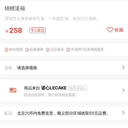
锦鲤送福
雪域芝士身穿新年红装，一年的忙碌，化作口口浓醇。
258
收藏
专人配送
￥
积分抵现
品质保障
正品保证
不支持7天无理由退货




规格
请选择规格
诺心LECAKE
商品来自
服务承诺>
精选优质原料，用心烘培精品蛋糕。
配送
北京六环内免费送货，顺义部分区域收取50元运费。