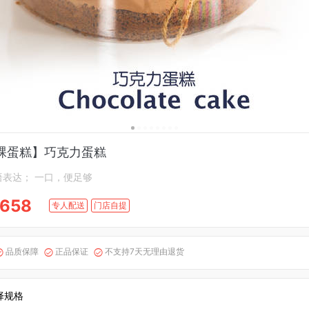
裸蛋糕】巧克力蛋糕
语表达； 一口，便足够
658
专人配送
门店自提
品质保障
正品保证
不支持7天无理由退货



择规格