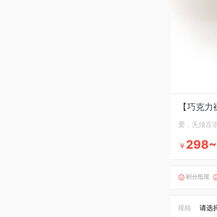
【巧克力
爱，无须言
298~
￥
积分抵现

规格
请选