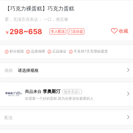
【巧克力裸蛋糕】巧克力蛋糕
爱，无须言语表达； 一口，便足够
298~658
收藏
专人配送
门店自提
￥
积分抵现
品质保障
正品保证
不支持7天无理由退货




规格
请选择规格
李奥斯汀
商品来自
服务承诺>
你需要一个好的蛋糕 因为你要送给最爱的人
配送