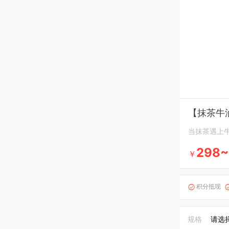
【抹茶牛
当抹茶遇上
298~
￥
积分抵现

规格
请选