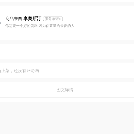
李奥斯汀
商品来自
服务承诺>
你需要一个好的蛋糕 因为你要送给最爱的人
新上架，还没有评论哟
图文详情