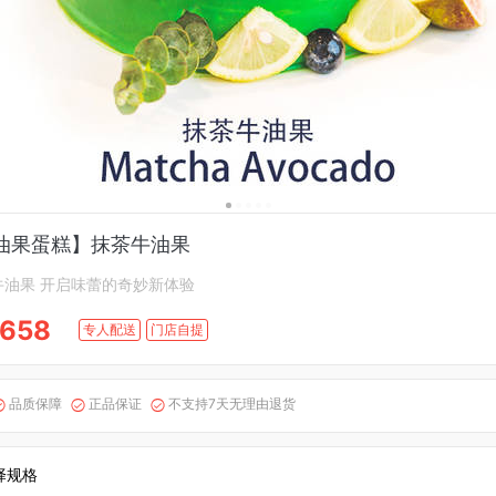
油果蛋糕】抹茶牛油果
牛油果 开启味蕾的奇妙新体验
658
专人配送
门店自提
品质保障
正品保证
不支持7天无理由退货



择规格