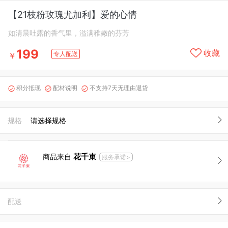
【21枝粉玫瑰尤加利】爱的心情
如清晨吐露的香气里，溢满稚嫩的芬芳
199
收藏
专人配送
￥
积分抵现
配材说明
不支持7天无理由退货



规格
请选择规格
花千束
商品来自
服务承诺>
配送