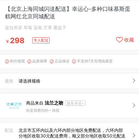
【北京上海同城闪送配送】幸运心-多种口味慕斯蛋
糕网红北京同城配送
提拉米苏 草莓 蓝莓 芒果 覆盆子
298
收藏
专人配送
￥
积分抵现
品质保障
正品保证
不支持7天无理由退货




规格
请选择规格
法兰之吻
商品来自
服务承诺>
你是我唇间的一抹甜
配送
北京市五环内以及六环内部分地区免费配送，六环内部
分地区收取30元配送费用，顺义部分地区收取50元配送