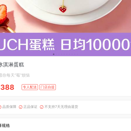
冰淇淋蛋糕
愿你每天“莓”烦恼
~388
专人配送
门店自提
品质保障
正品保证
不支持7天无理由退货



择规格