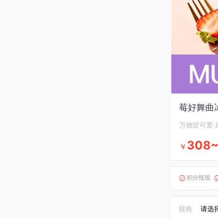
莓好舞曲
万物皆可爱 
308
￥
积分抵现

规格
请选