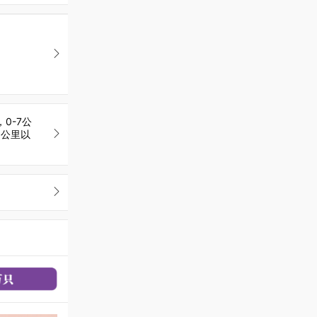
0-7公
15公里以