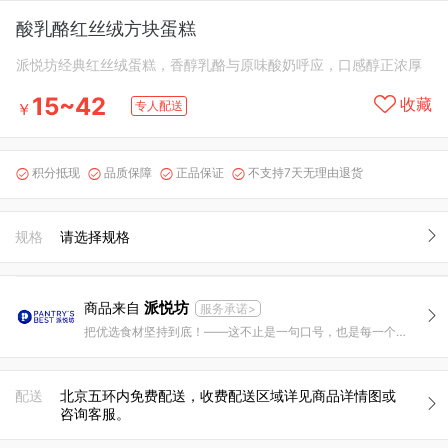
酸乳酪红丝绒方块蛋糕
派悦坊经典红丝绒蛋糕，香醇乳酪与原味酸奶呼应，口感醇正浓厚
15~42
收藏
专人配送
￥
积分抵现
品质保障
正品保证
不支持7天无理由退货




规格
请选择规格
派悦坊
商品来自
服务承诺>
把优选食材坚持到底！——这不止是一句口号，也是每一个派悦坊人每天在做的事情。
配送
北京五环内免费配送，收费配送区域详见商品详情图或
咨询客服。