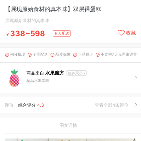
【展现原始食材的真本味】双层裸蛋糕
展现原始食材的真本味
338~598
收藏
专人配送
￥
积分抵现
全国配送
品质保障
正品保证
不支持7天无理由退货





水果魔方
商品来自
服务承诺>
精品水果蛋糕
评价
综合评分
4.3
查看全部4条评价
图文详情