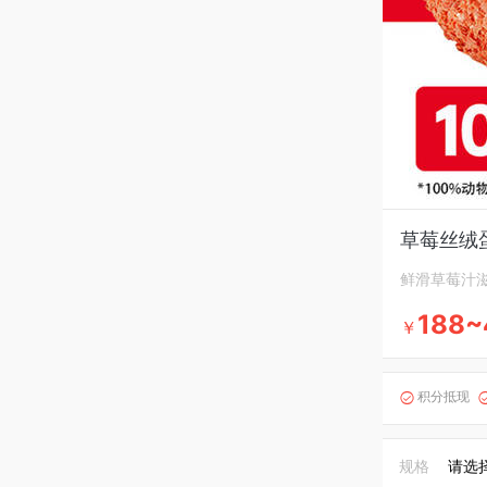
草莓丝绒蛋糕 
鲜滑草莓汁
188~
￥
积分抵现

规格
请选