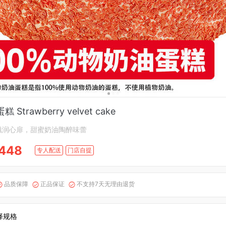
Strawberry velvet cake
滋润心扉，甜蜜奶油陶醉味蕾
448
专人配送
门店自提
品质保障
正品保证
不支持7天无理由退货



择规格