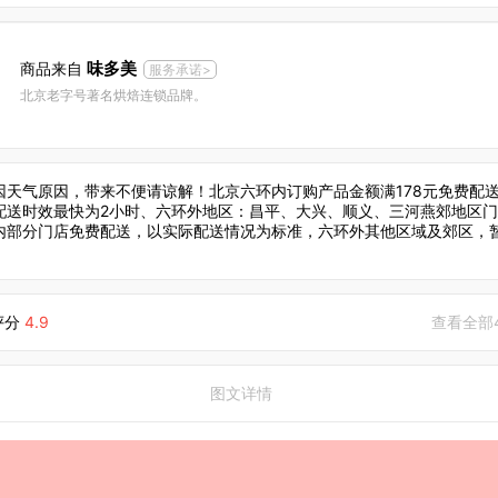
味多美
商品来自
服务承诺>
北京老字号著名烘焙连锁品牌。
因天气原因，带来不便请谅解！北京六环内订购产品金额满178元免费配
配送时效最快为2小时、六环外地区：昌平、大兴、顺义、三河燕郊地区门
内部分门店免费配送，以实际配送情况为标准，六环外其他区域及郊区，
评分
4.9
查看全部
图文详情