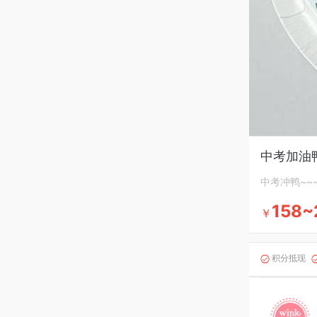
中考加油
中考冲鸭~~
158~
￥
积分抵现
