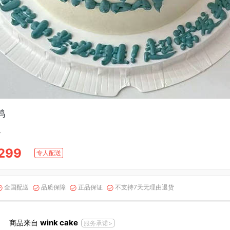
鸭
~
299
专人配送
全国配送
品质保障
正品保证
不支持7天无理由退货




wink cake
商品来自
服务承诺>