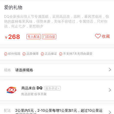
爱的礼物
DQ全新推出情人节专属蛋糕，采用高品质，原料，暴风雪底坯，惊
艳的森林莓果风味，强势来袭，美味不容错过，专属情话，只对你
说，何止七夕，更想朝夕
268
收藏
专人配送
门店自提
￥
积分抵现
品质保障
正品保证
不支持7天无理由退货




规格
请选择规格
DQ
商品来自
服务承诺>
甄选甜蜜 纷享齐聚
配送
2公里内5元，2-10公里每增1公里加1元，超过10公里运