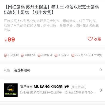
【网红蛋糕 苏丹王榴莲】猫山王 榴莲双层芝士蛋糕
奶油芝士蛋糕 【顺丰发货】
严格按照人气甜品北海道双层芝士制作，用料精良，纯手工制作。
颠覆了对乳酪蛋糕的认知，多种口感，多重享受，瞬间在舌尖融化
绽放
99
收藏
￥
积分抵现
全国配送
品质保障
正品保证
不支持7天无理由退货





规格
请选择规格
MUSANG KING猫山王
商品来自
服务承诺>
坚持用的原料与精湛的手艺征服每一位榴莲爱好者的胃与心，将一件事情做好做到是猫山王榴莲甜品的坚持，也是品牌贯彻终生的信仰