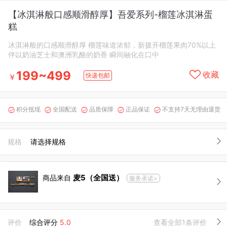
【冰淇淋般口感顺滑醇厚】吾爱系列-榴莲冰淇淋蛋
糕
冰淇淋般的口感顺滑醇厚 榴莲味道浓郁，新拨开榴莲果肉70%以上
伴以奶油芝士和澳洲乳酪的奶香 瞬间融化在口中
199~499
收藏
快递包邮
￥
积分抵现
全国配送
品质保障
正品保证
不支持7天无理由退货





规格
请选择规格
麦5（全国送）
商品来自
服务承诺>
评价
综合评分
5.0
查看全部1条评价