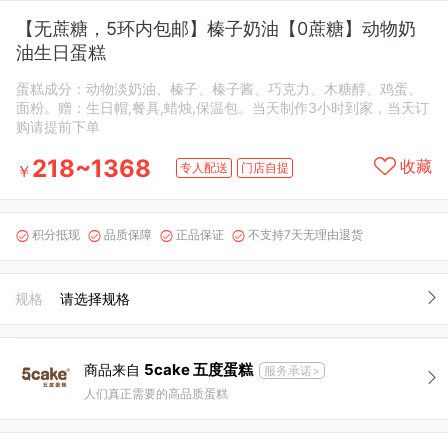
【无蔗糖，5环内包邮】榛子奶油【0蔗糖】动物奶
油生日蛋糕
蛋糕成分：动物淡奶油、榛子、榛子酱、巧克力、木糖醇、鸡蛋、
面粉。赠：生日帽,餐具,蜡烛,保温包。当天制作3小时到家，当天订
购请提前下单
218~1368
收藏
专人配送
门店自提
￥
积分抵现
品质保障
正品保证
不支持7天无理由退货




规格
请选择规格
5cake 五度蛋糕
商品来自
服务承诺>
人们真正需要的高品质蛋糕