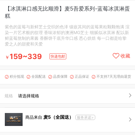
【冰淇淋口感无比顺滑】麦5吾爱系列-蓝莓冰淇淋蛋
糕
紫色的蓝莓与新鲜芝士交织的色泽 镶嵌其间的蓝莓果粒颗颗饱满 渲
染一片艺术般的纹理 香味浓郁的澳洲MG芝士 细腻似冰淇淋 配以新
鲜蓝莓熬制的果酱 香酥饼干底升华口感 悉心烘焙 每一口都是给挚
爱之人的甜蜜和关爱
159~339
收藏
快递包邮
￥
积分抵现
全国配送
品质保障
正品保证
不支持7天无理由退货





规格
请选择规格
麦5（全国送）
商品来自
服务承诺>