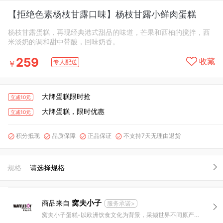
【拒绝色素杨枝甘露口味】杨枝甘露小鲜肉蛋糕
杨枝甘露蛋糕，再现经典港式甜品的味道，芒果和西柚的搅拌，西
米淡奶的调和甜中带酸，回味奶香。
259
收藏
专人配送
￥
大牌蛋糕限时抢
立减10元
大牌蛋糕，限时优惠
立减10元
积分抵现
品质保障
正品保证
不支持7天无理由退货




规格
请选择规格
窝夫小子
商品来自
服务承诺>
窝夫小子蛋糕-以欧洲饮食文化为背景，采撷世界不同原产地顶级原料，烘焙世界美味！