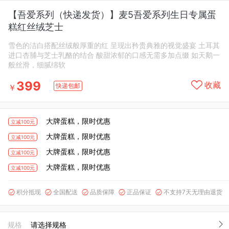
【吾爱系列（快递发货）】麦5吾爱系列生日专属蛋
糕红丝绒芝士
雪色的洁白搭配丝绒般厚重的红 呈现出矜贵典雅的视觉盛宴 土耳其
进口杏脯与芝士乳酪的结合 酸甜浓郁的口感无需多加点缀 如天鹅一
般丝滑，细腻绵软
399
收藏
快递包邮
￥
大牌蛋糕，限时优惠
立减100元
大牌蛋糕，限时优惠
立减100元
大牌蛋糕，限时优惠
立减100元
大牌蛋糕，限时优惠
立减100元
积分抵现
全国配送
品质保障
正品保证
不支持7天无理由退货





规格
请选择规格