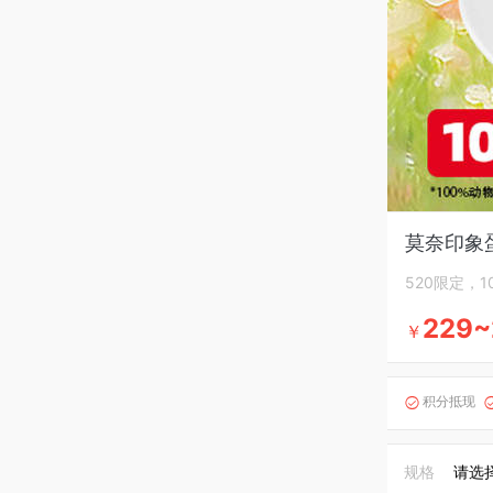
莫奈印象
520限定，
229~
￥
积分抵现

规格
请选