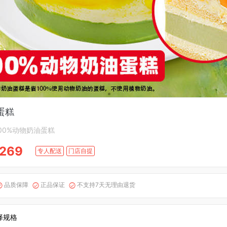
蛋糕
100%动物奶油蛋糕
269
专人配送
门店自提
品质保障
正品保证
不支持7天无理由退货



择规格