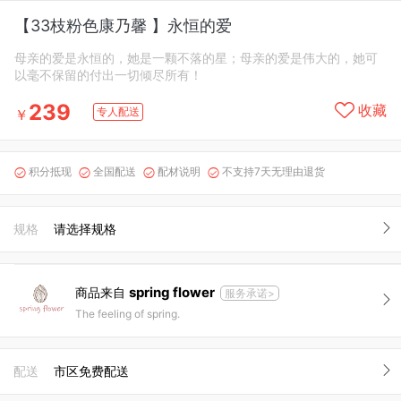
【33枝粉色康乃馨 】永恒的爱
母亲的爱是永恒的，她是一颗不落的星；母亲的爱是伟大的，她可
以毫不保留的付出一切倾尽所有！
239
收藏
专人配送
￥
积分抵现
全国配送
配材说明
不支持7天无理由退货




规格
请选择规格
spring flower
商品来自
服务承诺>
The feeling of spring.
配送
市区免费配送