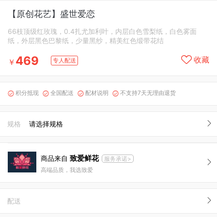
【原创花艺】盛世爱恋
66枝顶级红玫瑰，0.4扎尤加利叶，内层白色雪梨纸，白色雾面
纸，外层黑色巴黎纸，少量黑纱，精美红色缎带花结
469
收藏
专人配送
￥
积分抵现
全国配送
配材说明
不支持7天无理由退货




规格
请选择规格
致爱鲜花
商品来自
服务承诺>
高端品质，我选致爱
配送