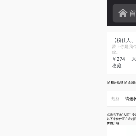
【粉佳人、
爱上你是我
你。
￥
274
原
收藏
积分抵现
全国


规格
请选
点击右下角“人团” 
以下小伙伴正在发起
拼团介绍