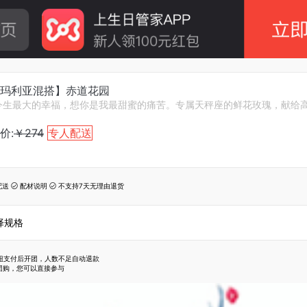
玛利亚混搭】赤道花园
今生最大的幸福，想你是我最甜蜜的痛苦。专属天秤座的鲜花玫瑰，献给
价:
￥274
专人配送
配送
配材说明
不支持7天无理由退货


择规格
按钮支付后开团，人数不足自动退款
团购，您可以直接参与