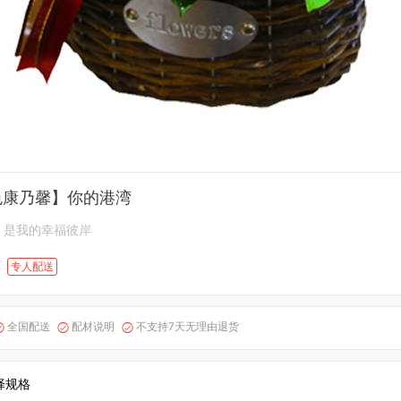
色康乃馨】你的港湾
，是我的幸福彼岸
专人配送
全国配送
配材说明
不支持7天无理由退货



择规格