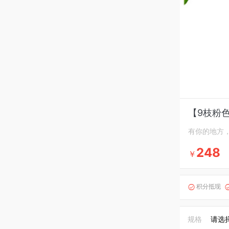
【9枝粉
有你的地方
248
￥
积分抵现

规格
请选