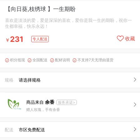
【向日葵,枝绣球 】一生期盼
喜欢是淡淡的爱，爱是深深的喜欢，爱你是我一生的期盼，祝你一
生都幸福，快乐永远！
231
收藏
专人配送
￥
积分抵现
全国配送
配材说明
不支持7天无理由退货




规格
请选择规格
余香
商品来自
服务承诺>
赠人玫瑰，手有余香
配送
市区免费配送