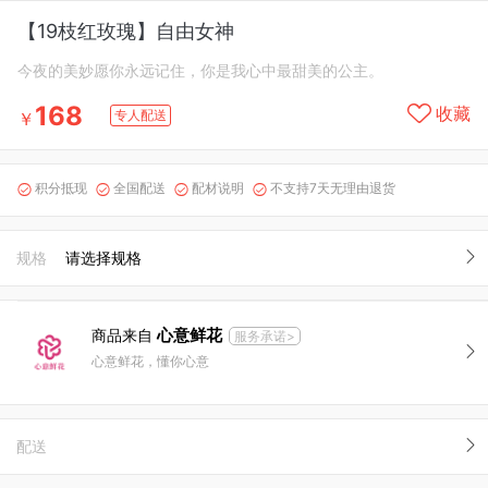
【19枝红玫瑰】自由女神
今夜的美妙愿你永远记住，你是我心中最甜美的公主。
168
收藏
专人配送
￥
积分抵现
全国配送
配材说明
不支持7天无理由退货




规格
请选择规格
心意鲜花
商品来自
服务承诺>
心意鲜花，懂你心意
配送