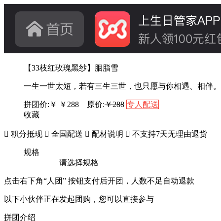
【33枝红玫瑰黑纱】胭脂雪
一生一世太短，若有三生三世，也只愿与你相遇、相伴。
拼团价:￥
￥
288
原价:
￥288
专人配送
收藏

积分抵现

全国配送

配材说明

不支持7天无理由退货
规格
请选择规格
点击右下角“人团” 按钮支付后开团，人数不足自动退款
以下小伙伴正在发起团购，您可以直接参与
拼团介绍