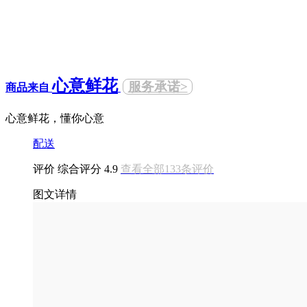
心意鲜花
服务承诺>
商品来自
心意鲜花，懂你心意
配送
评价
综合评分
4.9
查看全部133条评价
图文详情