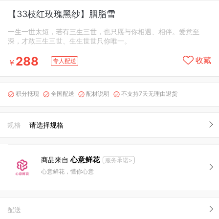
【33枝红玫瑰黑纱】胭脂雪
一生一世太短，若有三生三世，也只愿与你相遇、相伴。爱意至
深，才敢三生三世、生生世世只你唯一。
288
收藏
专人配送
￥
积分抵现
全国配送
配材说明
不支持7天无理由退货




规格
请选择规格
心意鲜花
商品来自
服务承诺>
心意鲜花，懂你心意
配送