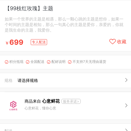
【99枝红玫瑰】主题
如果一个世界的主题是相遇，那么一颗心跳的主题是想你，如果一
个时间的主题是相知，那么一句真心的主题是爱你，亲爱的，你就
是我生命的主题，我爱你。
699
收藏
专人配送
￥
积分抵现
全国配送
配材说明
不支持7天无理由退货




规格
请选择规格
心意鲜花
商品来自
服务承诺>
心意鲜花，懂你心意
配送