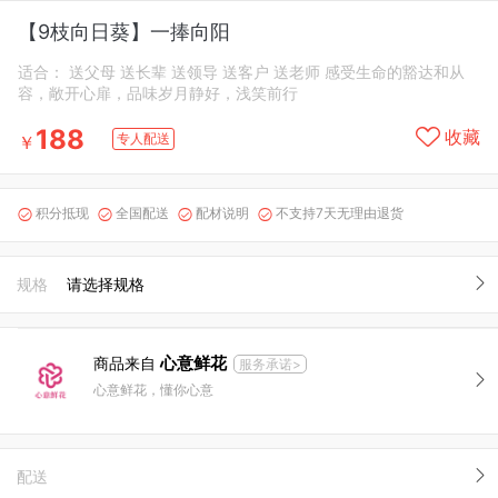
【9枝向日葵】一捧向阳
适合： 送父母 送长辈 送领导 送客户 送老师 感受生命的豁达和从
容，敞开心扉，品味岁月静好，浅笑前行
188
收藏
专人配送
￥
积分抵现
全国配送
配材说明
不支持7天无理由退货




规格
请选择规格
心意鲜花
商品来自
服务承诺>
心意鲜花，懂你心意
配送