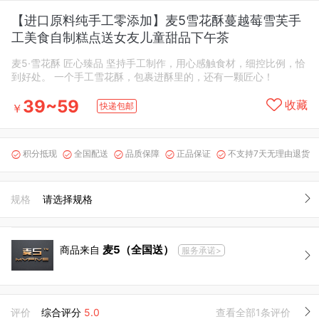
【进口原料纯手工零添加】麦5雪花酥蔓越莓雪芙手
工美食自制糕点送女友儿童甜品下午茶
麦5·雪花酥 匠心臻品 坚持手工制作，用心感触食材，细控比例，恰
到好处。 一个手工雪花酥，包裹进酥里的，还有一颗匠心！
39~59
收藏
快递包邮
￥
积分抵现
全国配送
品质保障
正品保证
不支持7天无理由退货





规格
请选择规格
麦5（全国送）
商品来自
服务承诺>
评价
综合评分
5.0
查看全部1条评价