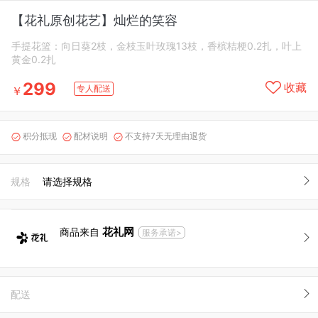
【花礼原创花艺】灿烂的笑容
手提花篮：向日葵2枝，金枝玉叶玫瑰13枝，香槟桔梗0.2扎，叶上
黄金0.2扎
299
收藏
专人配送
￥
积分抵现
配材说明
不支持7天无理由退货



规格
请选择规格
花礼网
商品来自
服务承诺>
配送