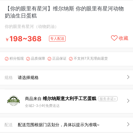
【你的眼里有星河】维尔纳斯 你的眼里有星河动物
奶油生日蛋糕
你的眼里有星河（动物奶油）
198~368
收藏
专人配送
￥
积分抵现
品质保障
正品保证
不支持7天无理由退货




规格
请选择规格
维尔纳斯意大利手工艺蛋糕
商品来自
服务承诺>
全城2-3小时免费送达
配送
配送范围根据门店划分，具体以提示为准哦~