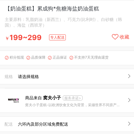
【奶油蛋糕】累成狗*焦糖海盐奶油蛋糕
主要原料：乳脂奶油（新西兰）、巧克力(比利时) 、白砂糖（韩
国）、海盐（西班牙）
199~299
收藏
专人配送
￥
积分抵现
品质保障
正品保证
不支持7天无理由退货




规格
请选择规格
窝夫小子
商品来自
服务承诺>
窝夫小子蛋糕-以欧洲饮食文化为背景，采撷世界不同原产地顶级原料，烘焙世界美味！
配送
六环内及部分区域免费配送