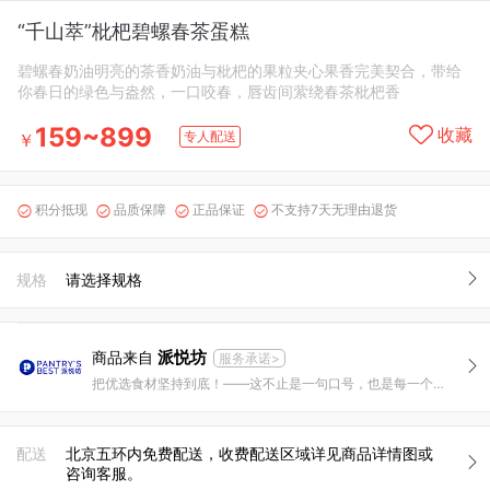
“千山萃”枇杷碧螺春茶蛋糕
碧螺春奶油明亮的茶香奶油与枇杷的果粒夹心果香完美契合，带给
你春日的绿色与盎然，一口咬春，唇齿间萦绕春茶枇杷香
159~899
收藏
专人配送
￥
积分抵现
品质保障
正品保证
不支持7天无理由退货




规格
请选择规格
派悦坊
商品来自
服务承诺>
把优选食材坚持到底！——这不止是一句口号，也是每一个派悦坊人每天在做的事情。
配送
北京五环内免费配送，收费配送区域详见商品详情图或
咨询客服。