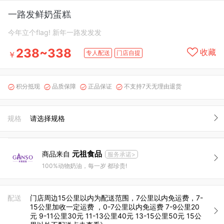
一路发鲜奶蛋糕
今年立个flag! 新年一路发发发
238~338
收藏
专人配送
门店自提
￥
积分抵现
品质保障
正品保证
不支持7天无理由退货




规格
请选择规格
元祖食品
商品来自
服务承诺>
100%动物奶油，每一岁 都珍贵!
配送
门店周边15公里以内为配送范围，7公里以内免运费，7-
15公里加收一定运费 ，0-7公里以内免运费 7-9公里20
元 9-11公里30元 11-13公里40元 13-15公里50元 15公