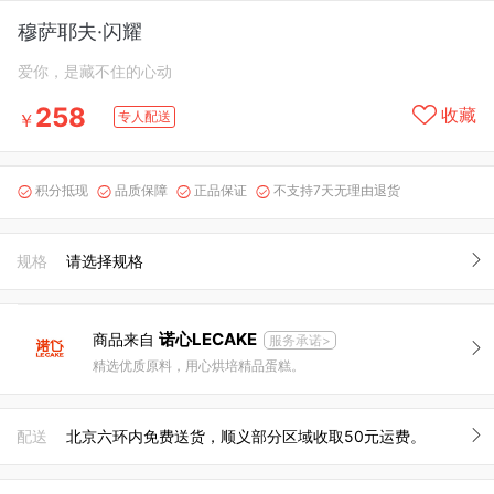
穆萨耶夫·闪耀
爱你，是藏不住的心动
258
收藏
专人配送
￥
积分抵现
品质保障
正品保证
不支持7天无理由退货




规格
请选择规格
诺心LECAKE
商品来自
服务承诺>
精选优质原料，用心烘培精品蛋糕。
配送
北京六环内免费送货，顺义部分区域收取50元运费。