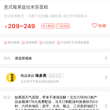
意式莓果提拉米苏蛋糕
意式经典配方，马斯卡彭奶酪+咖啡液+意式手指饼糕点
209~249
收藏
专人配送
门店自提
￥
积分抵现
品质保障
正品保证
不支持7天无理由退货




规格
请选择规格
味多美
商品来自
服务承诺>
北京老字号著名烘焙连锁品牌。
配送
如果因天气原因，带来不便请谅解！北京六环内订购产
品金额满178元免费配送，当天订购配送时效最快为2小
时、六环外地区：昌平、大兴、顺义、三河燕郊地区门