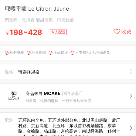
耶喽雷蒙 Le Citron Jaune
四重柠，更清香 酸甜清爽，口感轻盈
198~428
收藏
专人配送
￥
积分抵现
品质保障
正品保证
不支持7天无理由退货




规格
请选择规格
MCAKE
商品来自
服务承诺>
对浪漫、优雅的坚持，一百年来从未改变。
配送
五环以内全免，五环以外部分免；北以黑山扈路、后厂
村路、京新高速、北五环；东以首都机场辅路、东苇
路、金榆路、杨庄路、京哈高速；南以经海路、科创十