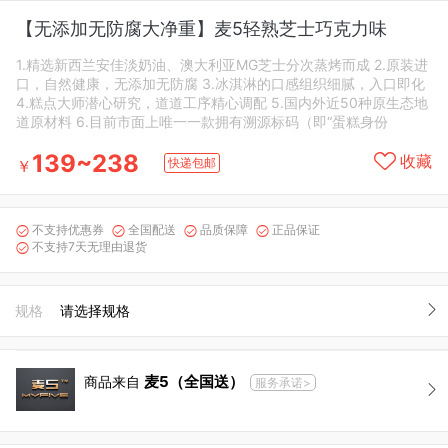
【无添加无防腐大净重】麦5轻熟芝士巧克力味
1.精选新西兰安佳淡奶油、澳大利亚MG芝士分次蒸烤而成 2.原装进
口，自然健康，无添加无防腐 3.冰淇淋的口感组织细腻，入口即化
4.糕点大师潜心研究，道道工序精心调配 5.国内外近50种原生态地
道原材料 6.目前市面上唯一一款拥有溯源标码（即“蛋糕身份
139~238
收藏
快递包邮
￥
不支持优惠券
全国配送
品质保障
正品保证




不支持7天无理由退货

规格
请选择规格
麦5（全国送）
商品来自
服务承诺>