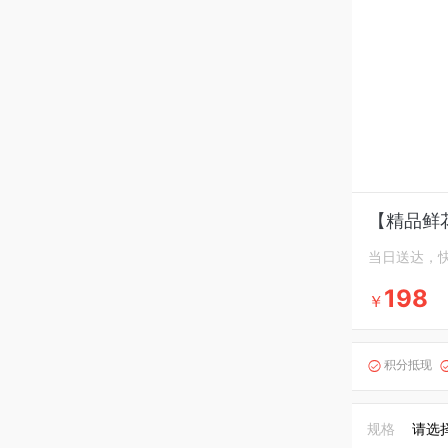
【精品鲜
当日送达，
198
￥
积分抵现

规格
请选