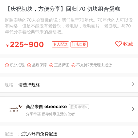
【庆祝切块，方便分享】回归|70 切块组合蛋糕
脚踏实地的70人会骄傲的说：我们生于70年代。70年代的人可以没
有网络，但是不能没有老音乐，老电影，老动画片，老游戏。与70
年代分享着经典带来的感动吧。
225~900
收藏
专人配送
门店自提
￥
积分抵现
品质保障
正品保证
不支持7天无理由退货




规格
请选择规格
ebeecake
商品来自
服务承诺>
分享幸福,倡导健康生活的使者
配送
北京六环内免费配送