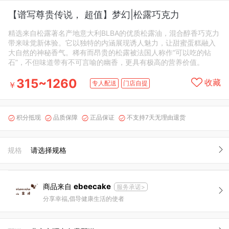
【谱写尊贵传说， 超值】梦幻|松露巧克力
精选来自松露著名产地意大利BLBA的优质松露油，混合醇香巧克力
带来味觉新体验。它以独特的内涵展现诱人魅力，让甜蜜蛋糕融入
大自然的神秘香气。稀有而昂贵的松露被法国人称作“可以吃的钻
石”，不但味道带有不可言喻的幽香，更具有极高的营养价值。
315~1260
收藏
专人配送
门店自提
￥
积分抵现
品质保障
正品保证
不支持7天无理由退货




规格
请选择规格
ebeecake
商品来自
服务承诺>
分享幸福,倡导健康生活的使者