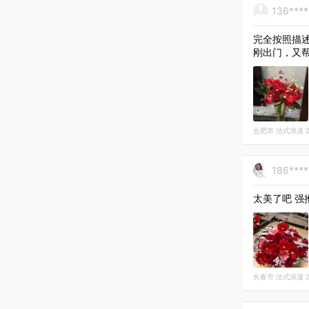
136***
完全按照描
刚出门，又
合肥市 法式浪漫 202
186***
太美了吧 强
长春市 法式浪漫 202