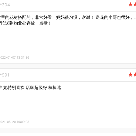
**304

述里的花材搭配的，非常好看，妈妈很习惯，谢谢！ 送花的小哥也很好，
帮忙送到物业处存放，点赞！
2-01-07 13:37:36
**991

推 她特别喜欢 店家超级好 棒棒哒
1-05-20 19:09:08