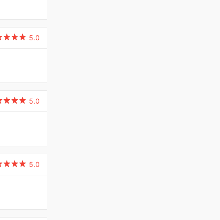

5.0

5.0

5.0