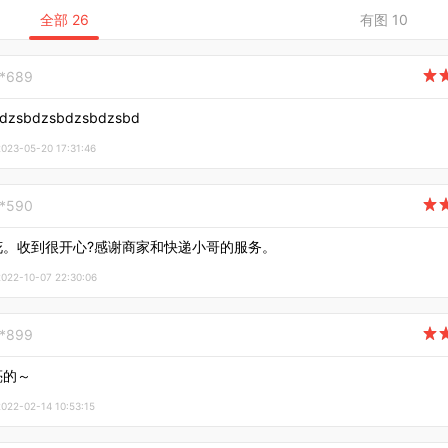
全部 26
有图 10
**689

zsbdzsbdzsbdzsbd
3-05-20 17:31:46
**590

花。收到很开心?感谢商家和快递小哥的服务。
2-10-07 22:30:06
**899

亮的～
2-02-14 10:53:15