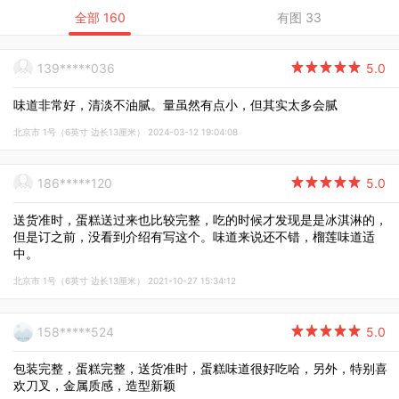
全部 160
有图 33
139*****036

5.0
味道非常好，清淡不油腻。量虽然有点小，但其实太多会腻
北京市 1号（6英寸 边长13厘米） 2024-03-12 19:04:08
186*****120

5.0
送货准时，蛋糕送过来也比较完整，吃的时候才发现是是冰淇淋的，
但是订之前，没看到介绍有写这个。味道来说还不错，榴莲味道适
中。
北京市 1号（6英寸 边长13厘米） 2021-10-27 15:34:12
158*****524

5.0
包装完整，蛋糕完整，送货准时，蛋糕味道很好吃哈，另外，特别喜
欢刀叉，金属质感，造型新颖