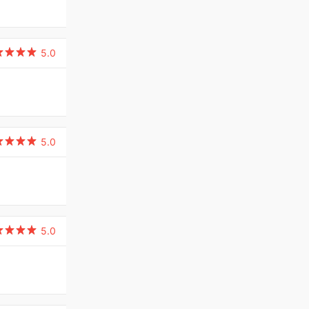

5.0

5.0

5.0