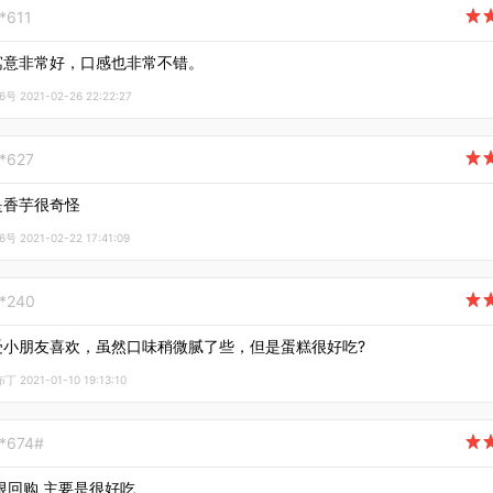
*611

寓意非常好，口感也非常不错。
2021-02-26 22:22:27
**627

是香芋很奇怪
2021-02-22 17:41:09
**240

受小朋友喜欢，虽然口味稍微腻了些，但是蛋糕很好吃?
2021-01-10 19:13:10
**674#

限回购 主要是很好吃