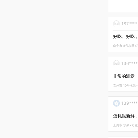
187****
好吃、好吃
南宁市 8号水果+巧克
136***
非常的满意
泰州市 10号水果+草莓
139***
蛋糕很新鲜
上海市 水果+巧克力脆