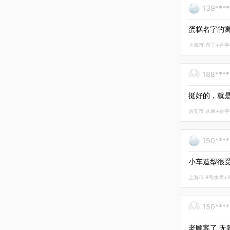
139****
蛋糕名字的
上海市 布丁+香芋6号 
188***
挺好的，就
西安市 水果+香芋6号 
150***
小车造型很
上海市 8号水果+布丁 
150***
老顾客了 无