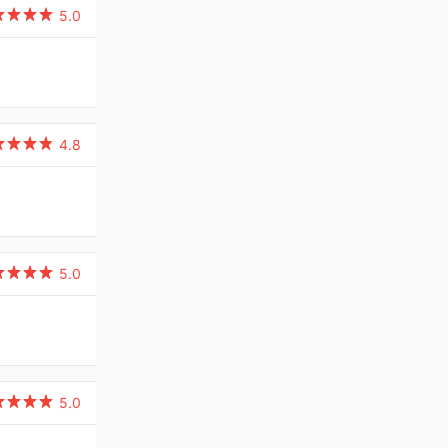

5.0

4.8

5.0

5.0