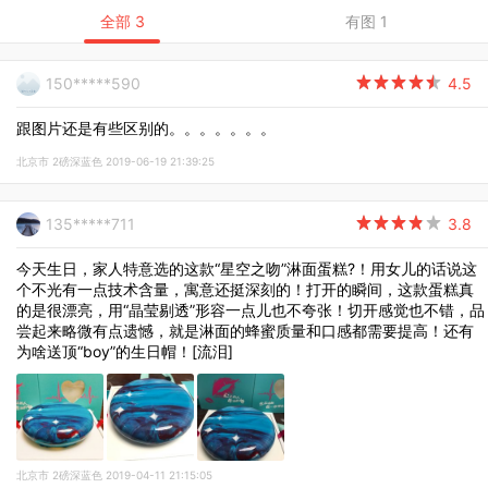
全部 3
有图 1
150*****590

4.5
跟图片还是有些区别的。。。。。。。
北京市 2磅深蓝色 2019-06-19 21:39:25
135*****711

3.8
今天生日，家人特意选的这款“星空之吻”淋面蛋糕?！用女儿的话说这
个不光有一点技术含量，寓意还挺深刻的！打开的瞬间，这款蛋糕真
的是很漂亮，用“晶莹剔透”形容一点儿也不夸张！切开感觉也不错，品
尝起来略微有点遗憾，就是淋面的蜂蜜质量和口感都需要提高！还有
为啥送顶“boy”的生日帽！[流泪]
北京市 2磅深蓝色 2019-04-11 21:15:05