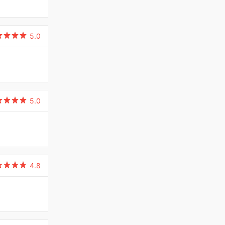

5.0

5.0

4.8