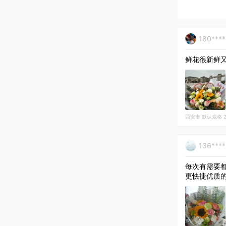
180***
鲜花很新鲜
西安市 默认规格 202
136****
每次有需要
更快捷优质