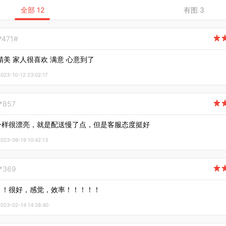
全部 12
有图 3
*471#

精美 家人很喜欢 满意 心意到了
3-10-12 23:02:17
**857

一样很漂亮，就是配送慢了点，但是客服态度挺好
3-09-19 10:42:13
**369

！！很好，感觉，效率！！！！！
3-02-14 14:28:40