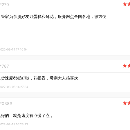
**270

日管家为亲朋好友订蛋糕和鲜花，服务网点全国各地，很方便
2-03-14 17:10:54
**787

送货速度都挺好哒，花很香，母亲大人很喜欢
2-03-08 14:27:34
**038#

挺好的，就是速度有点慢了点，
2-02-15 10:23:23