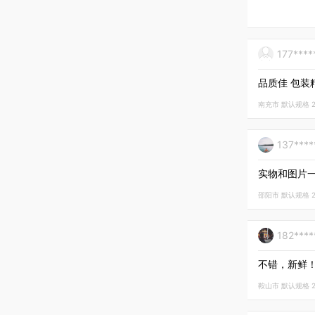
177****
品质佳 包装
南充市 默认规格 202
137***
实物和图片
邵阳市 默认规格 202
182***
不错，新鲜
鞍山市 默认规格 202