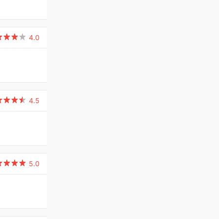

4.0

4.5

5.0