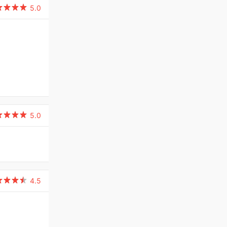

5.0

5.0

4.5