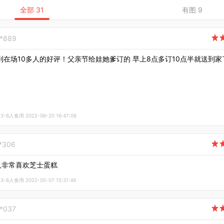
全部 31
有图 9
**889

到在场10多人的好评！父亲节给娃她爹订的 早上8点多订10点半就送到家
-6人食用 2022-06-20 16:47:06
**306

人非常喜欢芝士蛋糕
-6人食用 2022-05-07 15:31:49
**037
